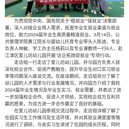
为贯彻党中央、国务院关于“稳就业”“保就业”决策部
署，深入对接企业用人需求，拓宽毕业生就业渠道与就业
岗位，助力2024届毕业生高质量精准就业。3月14日，公
共管理学院黄江院长与婴幼儿托育专业带头人陈迪、专业
负责人林敏、学工办主任杨莉以及专业课教师一行6人，赴
江津区爱儿坊幼儿园开展“访企拓岗促就业”专项行动。
走访组一行走访了爱儿坊幼儿园，并与园方负责人就
深化校企合作、促进产教融合、提升毕业生对口实习就业
率等问题深入座谈交流。在座谈期间，走访组充分了解了
幼儿园的人才需求与行业发展情况，并向园方介绍了我校
2024届毕业生情况及毕业生实习、就业需要，并表达了进
一步加强校企合作、促进人才供给，实现校企双方互利共
赢的愿景，为双方进一步合作奠定了良好的基础。
在爱儿坊幼儿园参观交流过程中，走访组详细了解了
在园实习生工作情况及生活环境，并对其就业满意度等情
况进行了调研，与会实习生讲述了在园的成长历程，同时