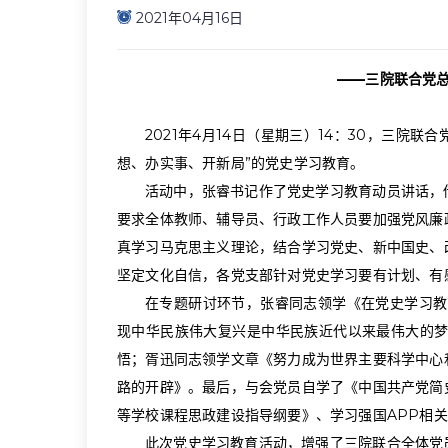
2021年04月16日
——三院联合党
2021年4月14日（星期三）14：30，三院
想、办实事、开新局”的党史学习教育。
活动中，张睿书记作了党史学习教育动员讲话，
要求全体教师、辅导员、行政工作人员要加强党风廉
真学习马克思主义理论，结合学习党史、新中国史、
坚定文化自信，各党支部针对党史学习要有计划、有
在专题研讨环节，张睿同志领学《在党史学习教
现中华民族伟大复兴是中华民族近代以来最伟大的梦
悟；胥迅同志领学文章《努力成为世界主要科学中心
路的开辟》。最后，与会党员自学了《中国共产党简
等学校课程思政建设指导纲要》、学习强国APP相
此次党史学习教育活动，增强了三院联合全体党