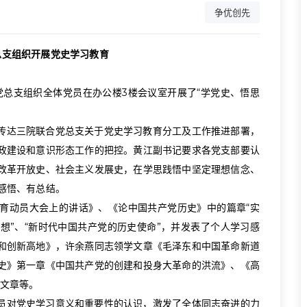
争优创先
总支组织开展党史学习教育
联合党总支组织全体党员在办公楼3楼会议室开展了“学党史、悟思
传达三院联合党总支关于党史学习教育分工及工作推进部署，
政建设和意识形态工作的把控。黄江副书记要求各党支部要认
改革开放史、社会主义发展史，在学思践悟中坚定理想信念、
感悟、有总结。
育动员大会上的讲话》、《论中国共产党历史》中的篇章“实
想”、“新时代中国共产党的历史使命”，并发表了个人学习感
和创新高地》，许余燕同志领学文章《毛泽东和中国革命新道
史》第一章《中国共产党的创建和投身大革命的洪流》、《高
关文章等。
员对党史学习意义和重要性的认识，激发了全体同志奋进的力