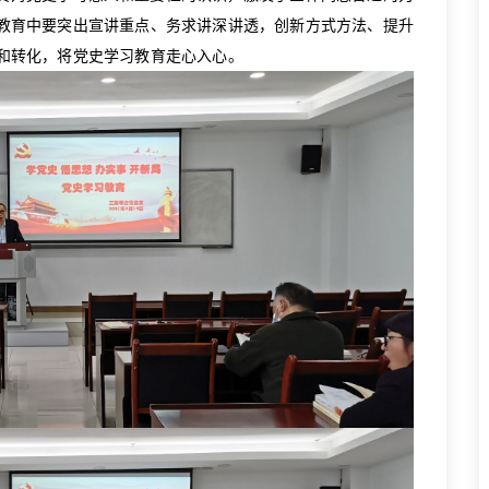
教育中要突出宣讲重点、务求讲深讲透，创新方式方法、提升
学习和转化，将党史学习教育走心入心。