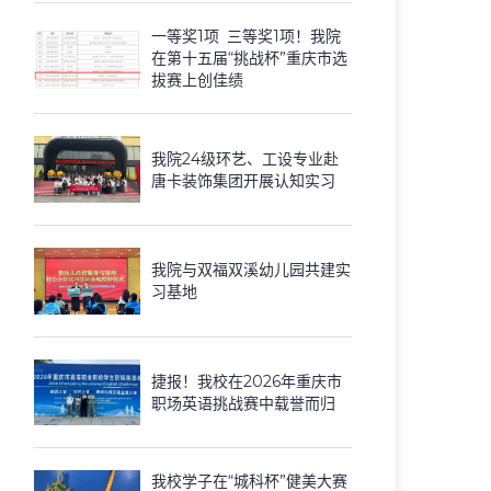
一等奖1项 三等奖1项！我院
在第十五届“挑战杯”重庆市选
拔赛上创佳绩
我院24级环艺、工设专业赴
唐卡装饰集团开展认知实习
我院与双福双溪幼儿园共建实
习基地
捷报！我校在2026年重庆市
职场英语挑战赛中载誉而归
我校学子在“城科杯”健美大赛