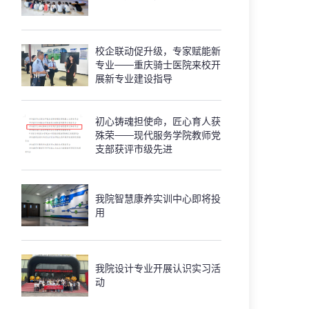
校企联动促升级，专家赋能新
专业——重庆骑士医院来校开
展新专业建设指导
初心铸魂担使命，匠心育人获
殊荣——现代服务学院教师党
支部获评市级先进
我院智慧康养实训中心即将投
用
我院设计专业开展认识实习活
动